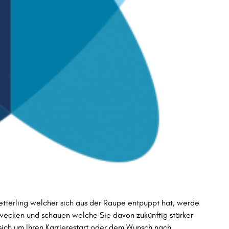
tterling welcher sich aus der Raupe entpuppt hat, werde
 wecken und schauen welche Sie davon zukünftig stärker
sich um Ihren Karrierestart oder dem Wunsch nach