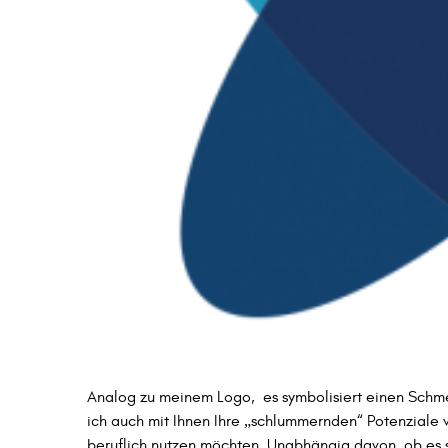
Analog zu meinem Logo, es symbolisiert einen Schme
ich auch mit Ihnen Ihre „schlummernden“ Potenziale
beruflich nutzen möchten. Unabhängig davon, ob es 