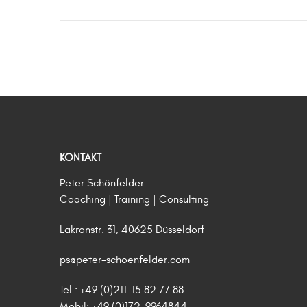
KONTAKT
Peter Schönfelder
Coaching | Training | Consulting
Lakronstr. 31, 40625 Düsseldorf
ps@peter-schoenfelder.com
Tel.: +49 (0)211-15 82 77 88
Mobil: +49 (0)172-9964844