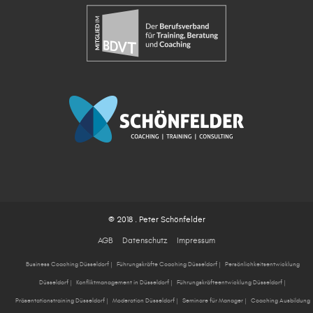
© 2018 . Peter Schönfelder
AGB
Datenschutz
Impressum
Business Coaching Düsseldorf
|
Führungskräfte Coaching Düsseldorf
|
Persönlichkeitsentwicklung
Düsseldorf
|
Konfliktmanagement in Düsseldorf
|
Führungskräfteentwicklung Düsseldorf
|
Präsentationstraining Düsseldorf
|
Moderation Düsseldorf
|
Seminare für Manager
|
Coaching Ausbildung