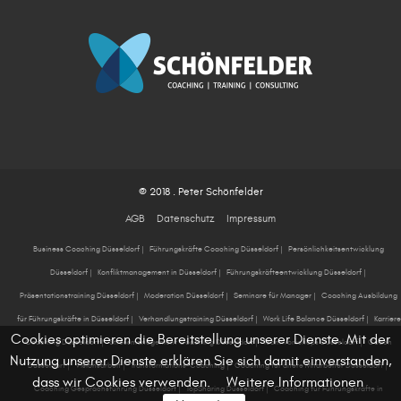
© 2018 . Peter Schönfelder
AGB
Datenschutz
Impressum
Business Coaching Düsseldorf
|
Führungskräfte Coaching Düsseldorf
|
Persönlichkeitsentwicklung
Düsseldorf
|
Konfliktmanagement in Düsseldorf
|
Führungskräfteentwicklung Düsseldorf
|
Präsentationstraining Düsseldorf
|
Moderation Düsseldorf
|
Seminare für Manager
|
Coaching Ausbildung
für Führungskräfte in Düsseldorf
|
Verhandlungstraining Düsseldorf
|
Work Life Balance Düsseldorf
|
Karriere
Cookies optimieren die Bereitstellung unserer Dienste. Mit der
Coaching Düsseldorf
|
Stressmanagement Coaching Düsseldorf
|
Teamworkshops Düsseldorf
|
Coach
Nutzung unserer Dienste erklären Sie sich damit einverstanden,
Düsseldorf
|
Visionsarbeit
|
Transformations-Coaching
|
Coaching für ältere Mitarbeiter Düsseldorf
|
dass wir Cookies verwenden.
Weitere Informationen
Coaching Gesprächsführung Düsseldorf
|
TopSharing Düsseldorf
|
Coaching für Führungskräfte in