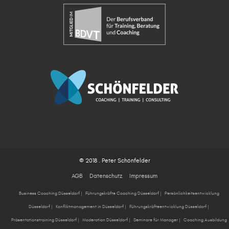
© 2018 . Peter Schönfelder
AGB
Datenschutz
Impressum
Business Coaching Düsseldorf
|
Führungskräfte Coaching Düsseldorf
|
Persönlichkeitsentwicklung
Düsseldorf
|
Konfliktmanagement in Düsseldorf
|
Führungskräfteentwicklung Düsseldorf
|
Präsentationstraining Düsseldorf
|
Moderation Düsseldorf
|
Seminare für Manager
|
Coaching Ausbildung