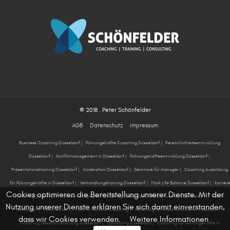
© 2018 . Peter Schönfelder
AGB
Datenschutz
Impressum
Business Coaching Düsseldorf
|
Führungskräfte Coaching Düsseldorf
|
Persönlichkeitsentwicklung
Düsseldorf
|
Konfliktmanagement in Düsseldorf
|
Führungskräfteentwicklung Düsseldorf
|
Präsentationstraining Düsseldorf
|
Moderation Düsseldorf
|
Seminare für Manager
|
Coaching Ausbildung
für Führungskräfte in Düsseldorf
|
Verhandlungstraining Düsseldorf
|
Work Life Balance Düsseldorf
|
Karriere
Cookies optimieren die Bereitstellung unserer Dienste. Mit der
Coaching Düsseldorf
|
Stressmanagement Coaching Düsseldorf
|
Teamworkshops Düsseldorf
|
Coach
Nutzung unserer Dienste erklären Sie sich damit einverstanden,
Düsseldorf
|
Visionsarbeit
|
Transformations-Coaching
|
Coaching für ältere Mitarbeiter Düsseldorf
|
dass wir Cookies verwenden.
Weitere Informationen
Coaching Gesprächsführung Düsseldorf
|
TopSharing Düsseldorf
|
Coaching für Führungskräfte in