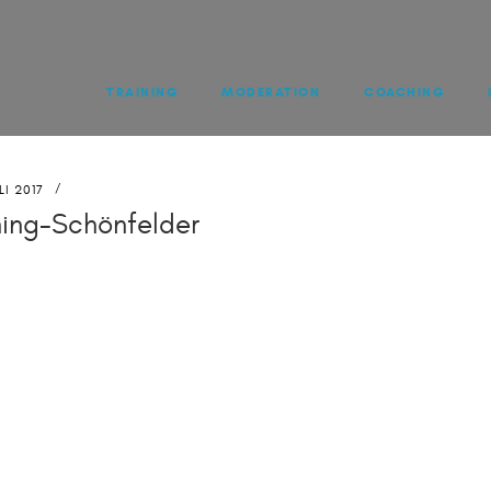
TRAINING
MODERATION
COACHING
LI 2017
ing-Schönfelder