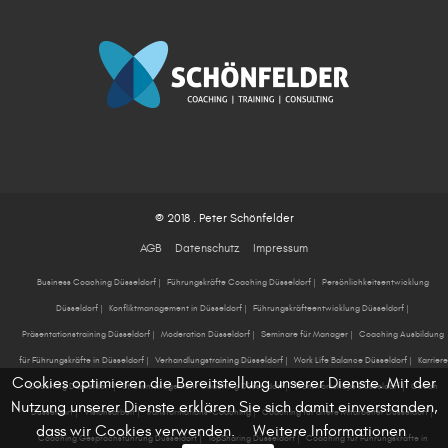
© 2018 . Peter Schönfelder
AGB
Datenschutz
Impressum
Business Coaching Düsseldorf
|
Führungskräfte Coaching Düsseldorf
|
Persönlichkeitsentwicklung
Düsseldorf
|
Konfliktmanagement in Düsseldorf
|
Führungskräfteentwicklung Düsseldorf
|
Präsentationstraining Düsseldorf
|
Moderation Düsseldorf
|
Seminare für Manager
|
Coaching Ausbildung
für Führungskräfte in Düsseldorf
|
Verhandlungstraining Düsseldorf
|
Work Life Balance Düsseldorf
|
Karriere
Cookies optimieren die Bereitstellung unserer Dienste. Mit der
Coaching Düsseldorf
|
Stressmanagement Coaching Düsseldorf
|
Teamworkshops Düsseldorf
|
Coach
Nutzung unserer Dienste erklären Sie sich damit einverstanden,
Düsseldorf
|
Visionsarbeit
|
Transformations-Coaching
|
Coaching für ältere Mitarbeiter Düsseldorf
|
dass wir Cookies verwenden.
Weitere Informationen
Coaching Gesprächsführung Düsseldorf
|
TopSharing Düsseldorf
|
Coaching für Führungskräfte in