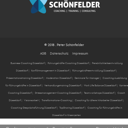
© 2018 . Peter Schönfelder
AGB
Datenschutz
Impressum
Business Coaching Düsseldorf
|
Führungskräfte Coaching Düsseldorf
|
Persönlichkeitsentwicklung
Düsseldorf
|
Konfliktmanagement in Düsseldorf
|
Führungskräfteentwicklung Düsseldorf
|
Präsentationstraining Düsseldorf
|
Moderation Düsseldorf
|
Seminare für Manager
|
Coaching Ausbildung
für Führungskräfte in Düsseldorf
|
Verhandlungstraining Düsseldorf
|
Work Life Balance Düsseldorf
|
Karriere
Coaching Düsseldorf
|
Stressmanagement Coaching Düsseldorf
|
Teamworkshops Düsseldorf
|
Coach
Düsseldorf
|
Visionsarbeit
|
Transformations-Coaching
|
Coaching für ältere Mitarbeiter Düsseldorf
|
Coaching Gesprächsführung Düsseldorf
|
TopSharing Düsseldorf
|
Coaching für Führungskräfte in
Düsseldorf in Krisenzeiten